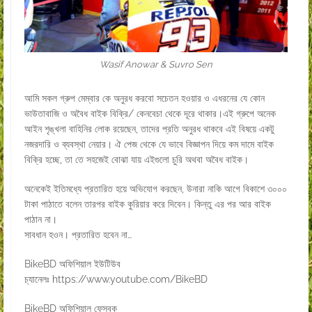
Wasif Anowar & Suvro Sen
আমি সকল গ্রুপ মেম্বার কে অনুরধ করবো সচেতন হওয়ার ও এধরনের যে কোন
ভাউতাবাজি ও অবৈধ বাইক বিক্রি/ কেনবেচা থেকে দূরে থাকার।এই গ্রুপে অনেক
আইন শৃঙ্খলা বাহিনির লোক রয়েছেন, তাদের প্রতি অনুরধ থাকবে এই বিষয়ে একটু
নজরদারি ও ব্যবস্থা নেয়ার। ঐ পেজ থেকে যে ভাবে বিজ্ঞাপন দিয়ে কম দামে বাইক
বিক্রি হচ্ছে, তা তে সহজেই বোঝা যায় এইগুলো চুরি অথবা অবৈধ বাইক।
অনেকেই ইতিমধ্যে প্রতারিত হয়ে অভিযোগ করছেন, উনারা নাকি আগে বিকাশে ৩০০০
টাকা পাঠাতে বলেন তারপর বাইক কুরিয়ার করে দিবেন। কিন্তু এর পর আর বাইক
পাঠান না।
সাবধান হওন। প্রতারিত হবেন না…
BikeBD অফিশিয়াল ইউটিউব
চ্যানেলঃ
https://www.youtube.com/BikeBD
BikeBD অফিশিয়াল ফেসবুক