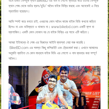
নামে একটা ফেসবুক ফ্যান BikeBD এর নাম ও লোগো ব্যবহার করে তাদের ফেসবুক
ফ্যান পেজ থেকে বর্ডার ক্রস/চুরি/ অবৈধ বাইক বিক্রি করছে এবং অনেকেই এ নিয়ে
প্রতারিত হয়েছেন।
আমি স্পস্ট করে বলতে চাই, এধরনের কোন অবৈধ কাজে বাইক বিডি কখনো জড়িত
ছিলও না এবং ভবিষ্যতে ও থাকবে না।
www.bikebd.com
একটি ব্লগ বা
ম্যাগাজিন। একটি কোন দোকান নয় যে বাইক বিক্রি এর সাথে এটি জড়িত।
আমরা ইতিমধ্যে ঐ পেজ এর বিরুদ্ধে আইনি ব্যবস্থা নেয়া শুরু করেছি।
BikeBD.com
এর সমস্ত কিছু কপিরাইট এবং ট্রেডমার্ক করা। এখানে আমাদের
অনুমতি ব্যাতিত যে কোন মাধ্যমে বাইক বিডি এর লোগো ও নাম ব্যবহার করা সম্পূর্ণ
অবৈধ।